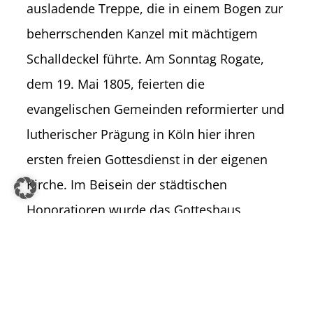
ausladende Treppe, die in einem Bogen zur
beherr­schenden Kanzel mit mächtigem
Schalldeckel führte. Am Sonntag Rogate,
dem 19. Mai 1805, feierten die
evangelischen Gemeinden reformierter und
lutherischer Prägung in Köln hier ihren
ersten freien Gottesdienst in der eigenen
Kirche. Im Beisein der städtischen
Honoratioren wurde das Gotteshaus
eingeweiht. Wallraf organisierte dazu ein
Fest- und Musikprogramm, zusammen mit
seinem Freund Christian Gottlieb Bruch
(1771-1836), dem ersten lutherischen